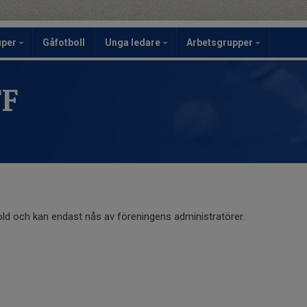
uper
Gåfotboll
Unga ledare
Arbetsgrupper
FF
old och kan endast nås av föreningens administratörer.