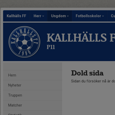
Kallhälls FF
Herr
Ungdom
Fotbollsskolor
C
KALLHÄLLS 
P11
Dold sida
Hem
Sidan du försöker nå är d
Nyheter
Truppen
Matcher