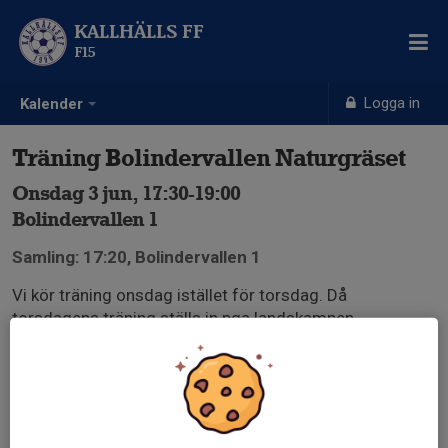
KALLHÄLLS FF
F15
Logga in
Kalender
Träning Bolindervallen Naturgräset
Onsdag 3 jun, 17:30-19:00
Bolindervallen 1
Samling: 17:20, Bolindervallen 1
Vi kör träning onsdag istället för torsdag. Då
torsdagens träning ställs in pga landskampen.
Naturgräset!