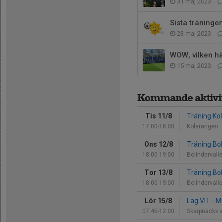
31 maj 2023
Sista träning
23 maj 2023
WOW, vilken hä
15 maj 2023
Kommande aktivit
Tis 11/8
Träning Ko
17:00-18:00
Kolarängen
Ons 12/8
Träning Bol
18:00-19:00
Bolindervall
Tor 13/8
Träning Bo
18:00-19:00
Bolindervall
Lör 15/8
Lag VIT - M
07:45-12:00
Skarpnäcks s