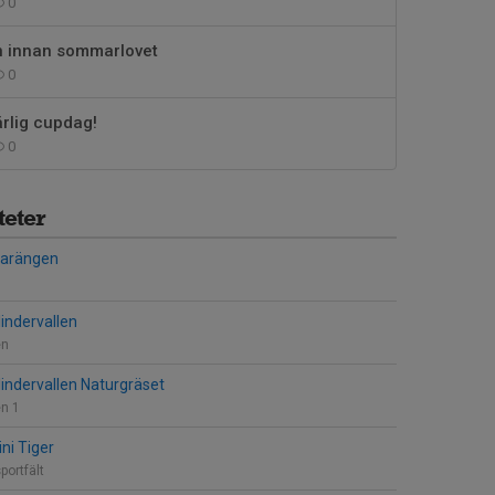
0
en innan sommarlovet
0
rlig cupdag!
0
eter
larängen
indervallen
en
lindervallen Naturgräset
en 1
ini Tiger
portfält