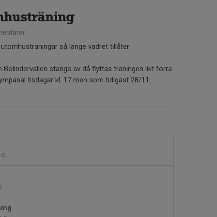
mhusträning
entarer
utomhusträningar så länge vädret tillåter.
lindervallen stängs av då flyttas träningen likt förra
gympasal tisdagar kl. 17 men som tidigast 28/11....
0
2
ning