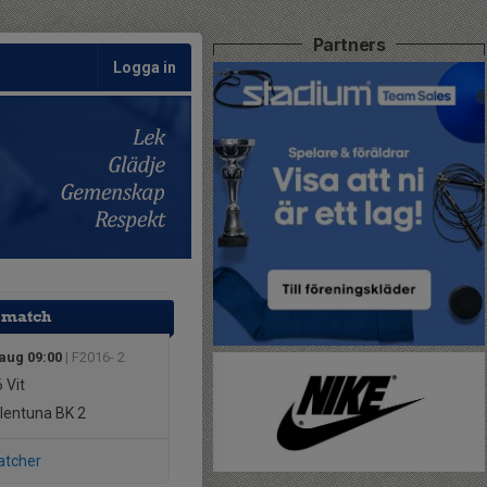
Partners
Logga in
 match
 aug 09:00
| F2016- 2
6
Vit
lentuna BK 2
atcher