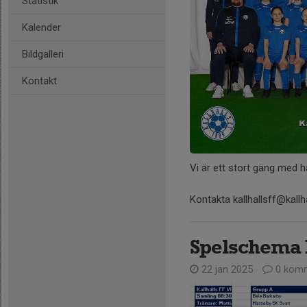
Statistik
Kalender
Bildgalleri
Kontakt
Vi är ett stort gäng med hä
Kontakta kallhallsff@kallh
Spelschema 
22 jan 2025
0 komm