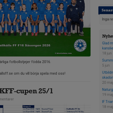
Senast
Inga r
Nyhet
Glad m
kansli
18 jun
Summer
rliga fotbollstjejer födda 2016.
5 jun
Utbild
allsff.se om du vill börja spela med oss!
skador 
20 maj
KFF-cupen 25/1
Naturg
19 maj
entarer
IF Tria
18 maj