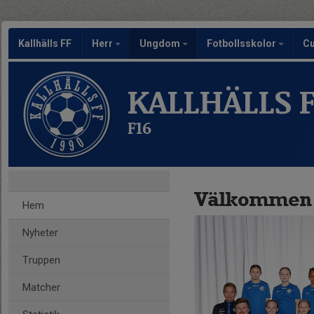
Kallhälls FF
Herr
Ungdom
Fotbollsskolor
C
KALLHÄLLS 
F16
Välkommen t
Hem
Nyheter
Truppen
Matcher