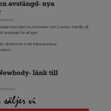
en avstängd- nya
r
mentarer
ranulat med start 4:a november och 2 veckor framåt, då
t avstängd för all spel.
6) så kommer vi att träna inomhus:
olans...
Newbody- länk till
mentarer