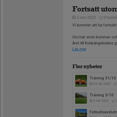
Fortsatt uto
5 nov 2023
0 komm
Vi kommer att ha fortsätt 
Om/när snön kommer och Bo
året till Kolarängskolans 
Läs mer
Fler nyheter
Träning 31/10
25 okt 2023
Träning 3/10
3 okt 2023
Fotbollsavslut