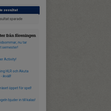
e resultat
esultat sparade
er från föreningen
idsommar, nu tar
et semester!
 Activity!
ning HLR och Akuta
- ikväll!
räset öppet för spel!
ngeln bjuder in till kalas!