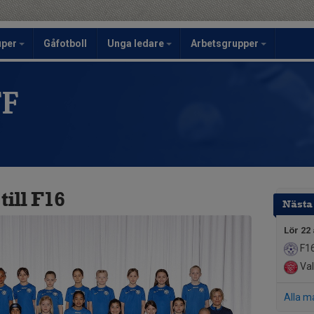
uper
Gåfotboll
Unga ledare
Arbetsgrupper
FF
ill F16
Nästa
Lör 22
F1
Val
Alla m