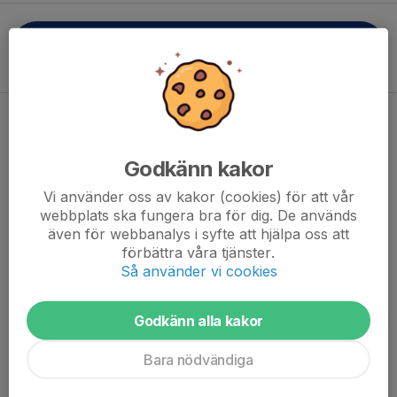
Välkommen till knatteskolan!
Föräldrainfo 2026
Knatteskolan Söndagar fullbokad
23 apr, 08:26
0 kommentarer
Godkänn kakor
Idag fyllde vi de sista platserna till knattefotbollsskolan på
söndagar. Därmed stänger vi också möjligheten för att gå två
Vi använder oss av kakor (cookies) för att vår
webbplats ska fungera bra för dig. De används
dagar i veckan. På tisdagar har vi fortsatt platser kvar.
även för webbanalys i syfte att hjälpa oss att
Välkomna!
förbättra våra tjänster.
Läs mer
Så använder vi cookies
Tack för i år!
Godkänn alla kakor
24 sep 2025
0 kommentarer
Bara nödvändiga
Årets knatteskola är nu avslutad efter 12 härliga pass med våra
grymma ungdomsledare!