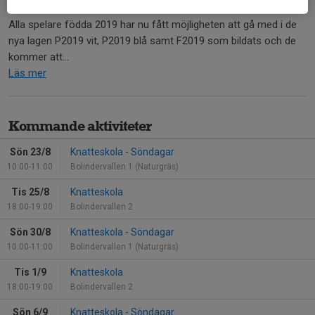
Alla spelare födda 2019 har nu fått möjligheten att gå med i de
nya lagen P2019 vit, P2019 blå samt F2019 som bildats och de
kommer att...
Läs mer
Kommande aktiviteter
Sön 23/8
Knatteskola - Söndagar
10:00-11:00
Bolindervallen 1 (Naturgräs)
Tis 25/8
Knatteskola
18:00-19:00
Bolindervallen 2
Sön 30/8
Knatteskola - Söndagar
10:00-11:00
Bolindervallen 1 (Naturgräs)
Tis 1/9
Knatteskola
18:00-19:00
Bolindervallen 2
Sön 6/9
Knatteskola - Söndagar