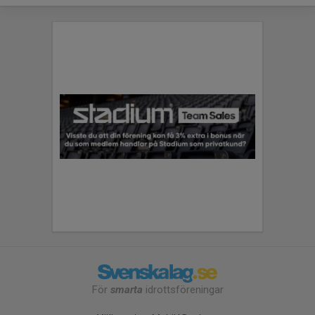
För
smarta
idrottsföreningar