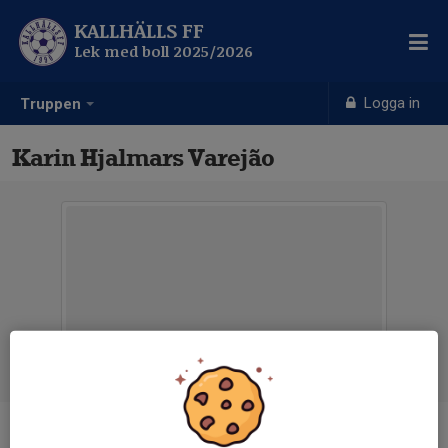
KALLHÄLLS FF
Lek med boll 2025/2026
Logga in
Truppen
Karin Hjalmars Varejão
Position
-