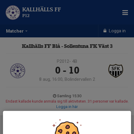
KALLHÄLLS FF
P12
Logga in
Matcher
Kallhälls FF Blå - Sollentuna FK Väst 3
P2012- 4B
0 - 10
8 aug, 16:00, Bolindervallen 2
Samling 15:30
Endast kallade kunde anmäla sig till aktiviteten. 31 personer var kallade.
Logga in här
Referat