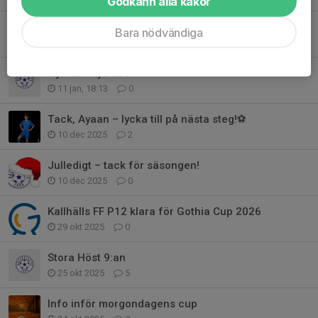
Godkänn alla kakor
Info från föräldramöte
Bara nödvändiga
5 feb, 17:49
1
Nytt år - nya tider
11 jan, 18:13
0
Tack, Ayaan – lycka till på nästa steg!⚽️
10 dec 2025
2
Julledigt – tack för säsongen!
10 dec 2025
0
Kallhälls FF P12 klara för Gothia Cup 2026
29 okt 2025
0
Stora Höst 9:an
25 okt 2025
5
Info inför morgondagens cup