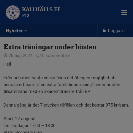
KALLHÄLLS FF
P12
Logga in
Nyheter
Extra träningar under hösten
20 aug 2024
0 kommentarer
Hej!
Från och med nästa vecka finns det återigen möjlighet att
anmäla ert barn till en extra ”ambitionsträning” under hösten
tillsammans med en akademitränare från BP.
Denna gång är det 7 stycken tillfällen och det kostar 975 kr/barn.
Start: 27 augusti
Tid: Tisdagar 17.00 – 18.00
Plats: Bolindervallen