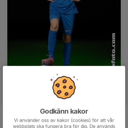
Godkänn kakor
Position
-
Vi använder oss av kakor (cookies) för att vår
Ålder
11 år
webbplats ska fungera bra för dig. De används