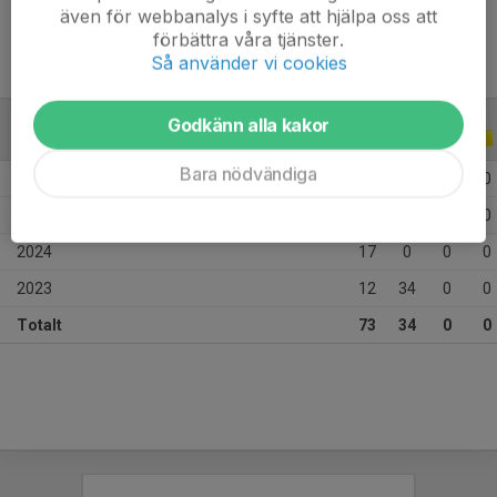
även för webbanalys i syfte att hjälpa oss att
förbättra våra tjänster.
Så använder vi cookies
Godkänn alla kakor
ALLA SERIER
ALLA ÅR
Bara nödvändiga
2026
17
0
0
0
2025
27
0
0
0
2024
17
0
0
0
2023
12
34
0
0
Totalt
73
34
0
0