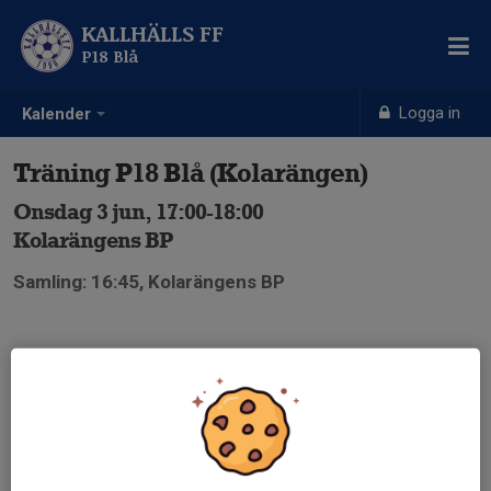
KALLHÄLLS FF
P18 Blå
Logga in
Kalender
Träning P18 Blå (Kolarängen)
Onsdag 3 jun, 17:00-18:00
Kolarängens BP
Samling: 16:45, Kolarängens BP