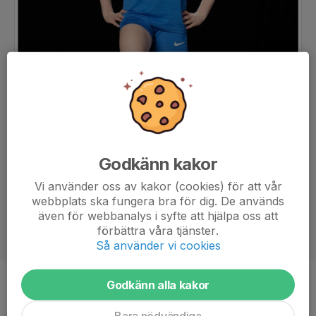
Godkänn kakor
Vi använder oss av kakor (cookies) för att vår
webbplats ska fungera bra för dig. De används
även för webbanalys i syfte att hjälpa oss att
förbättra våra tjänster.
Så använder vi cookies
Godkänn alla kakor
Ålder
13 år
Bara nödvändiga