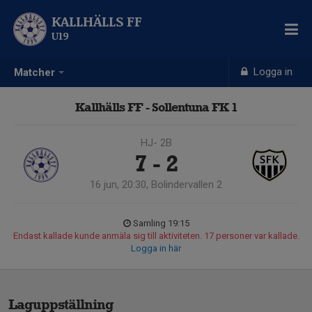
KALLHÄLLS FF
U19
Logga in
Matcher
Kallhälls FF - Sollentuna FK 1
HJ- 2B
7 - 2
16 jun, 20:30, Bolindervallen 2
Samling 19:15
Endast kallade kunde anmäla sig till aktiviteten. 17 personer var kallade.
Logga in här
Laguppställning