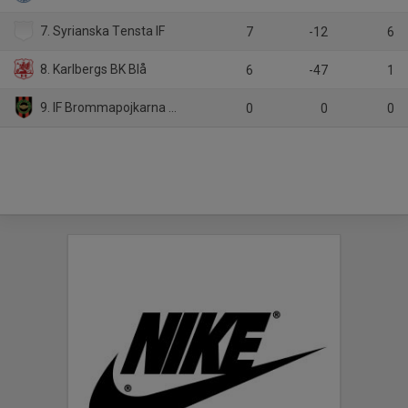
7. Syrianska Tensta IF
7
-12
6
8. Karlbergs BK Blå
6
-47
1
9. IF Brommapojkarna P08-8
0
0
0