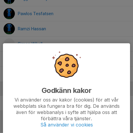
Pawlos Tesfatsen
Ramzi Hassan
Simon Wikell
Theodor Forsberg
Younus-Bilal Toor
Godkänn kakor
Ledare
Vi använder oss av kakor (cookies) för att vår
Emir Bozkurt
Huvudcoach
webbplats ska fungera bra för dig. De används
även för webbanalys i syfte att hjälpa oss att
förbättra våra tjänster.
Så använder vi cookies
Referat