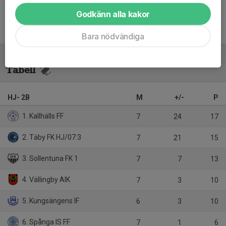
Godkänn alla kakor
Inget referat skrivet
Bara nödvändiga
Tabell
HJ- 2B
M
+/-
P
1. Kallhälls FF
7
24
17
2. Täby FK HJ/07:3
7
21
15
3. Sollentuna FK 1
7
7
13
4. Vällingby AIK
7
3
10
5. Kungsängens IF
6
3
10
6. Spånga IS FF
7
1
6