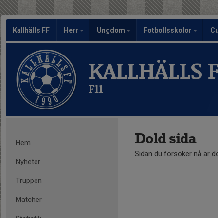
Kallhälls FF
Herr
Ungdom
Fotbollsskolor
C
KALLHÄLLS 
F11
Dold sida
Hem
Sidan du försöker nå är d
Nyheter
Truppen
Matcher