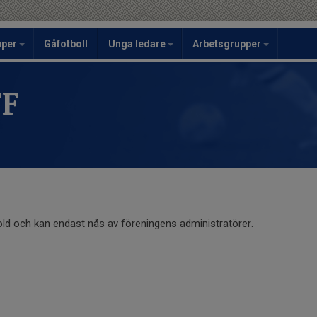
uper
Gåfotboll
Unga ledare
Arbetsgrupper
FF
old och kan endast nås av föreningens administratörer.