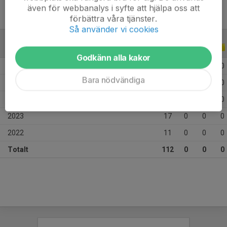
även för webbanalys i syfte att hjälpa oss att
förbättra våra tjänster.
Så använder vi cookies
ALLA SERIER
ALLA ÅR
Godkänn alla kakor
2026
23
0
0
0
Bara nödvändiga
2025
35
0
0
0
2024
26
0
0
0
2023
17
0
0
0
2022
11
0
0
0
Totalt
112
0
0
0