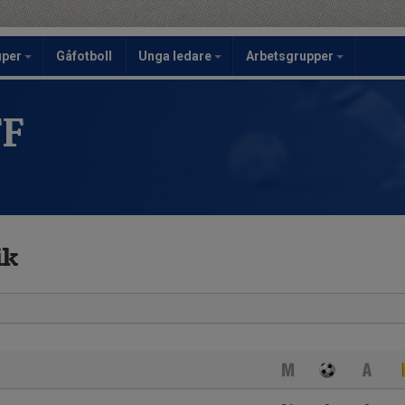
uper
Gåfotboll
Unga ledare
Arbetsgrupper
FF
ik