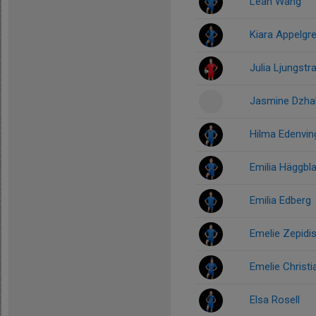
Leah Wang
Kiara Appelgr
Julia Ljungstr
Jasmine Dzha
Hilma Edenvin
Emilia Häggbl
Emilia Edberg
Emelie Zepidi
Emelie Christ
Elsa Rosell