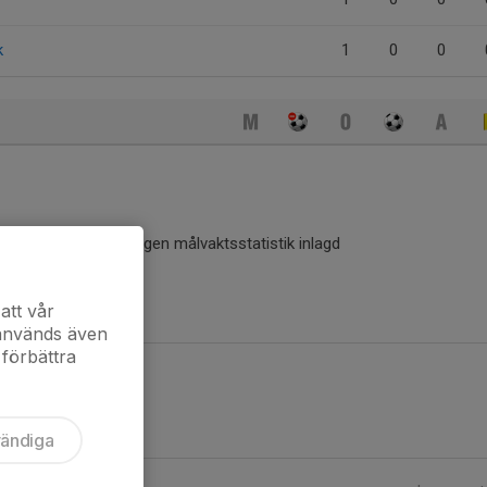
k
1
0
0
Ingen målvaktsstatistik inlagd
att vår
 används även
 förbättra
vändiga