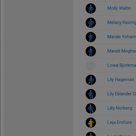
Molly Waltin
Melany Razm
Maraki Yohan
Maneli Mogh
Lowa Björkm
Lily Hagernäs
Lily Eklander Gi
Lilly Norberg
Leja Ernfors