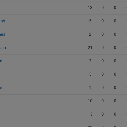
13
0
0
gah
5
0
0
nes
2
0
0
adam
21
0
0
an
2
0
0
5
0
0
ll
1
0
0
10
0
0
13
0
0