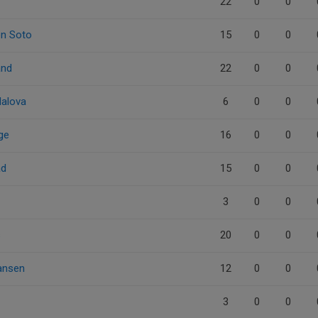
22
0
0
en Soto
15
0
0
and
22
0
0
lalova
6
0
0
ge
16
0
0
ad
15
0
0
3
0
0
s
20
0
0
iansen
12
0
0
3
0
0