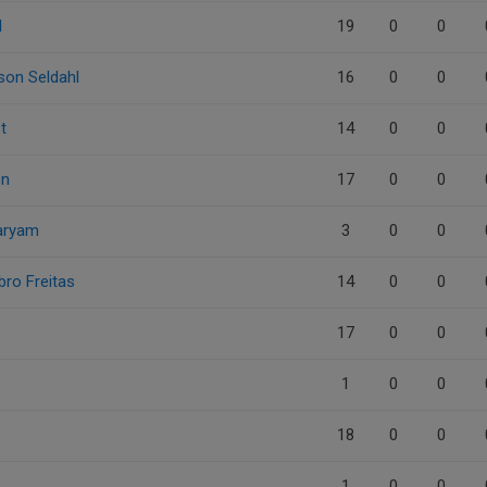
l
19
0
0
son Seldahl
16
0
0
t
14
0
0
on
17
0
0
aryam
3
0
0
bro Freitas
14
0
0
17
0
0
1
0
0
18
0
0
1
0
0