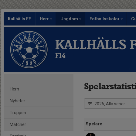
Kallhälls FF
Herr
Ungdom
Fotbollsskolor
C
KALLHÄLLS 
F14
Spelarstatist
Hem
Nyheter
2026, Alla serier
Truppen
Spelare
Matcher