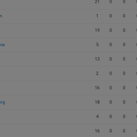
21
0
0
n
1
0
0
19
0
0
ova
5
0
0
13
0
0
2
0
0
16
0
0
erg
18
0
0
4
0
0
16
0
0