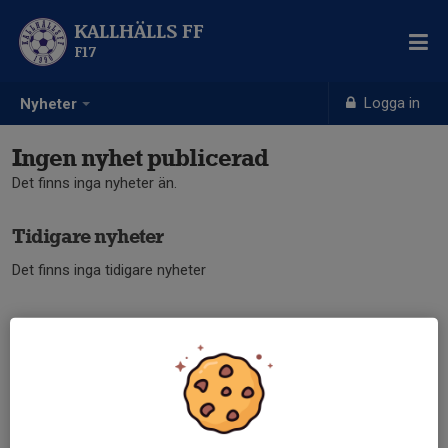
KALLHÄLLS FF
F17
Logga in
Nyheter
Ingen nyhet publicerad
Det finns inga nyheter än.
Tidigare nyheter
Det finns inga tidigare nyheter