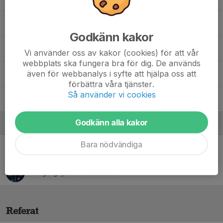
Sam Nguyen
Godkänn kakor
Tai Nguyen
Vi använder oss av kakor (cookies) för att vår
webbplats ska fungera bra för dig. De används
även för webbanalys i syfte att hjälpa oss att
Teo Nguyen
förbättra våra tjänster.
Så använder vi cookies
Theodor Jangeborg
Godkänn alla kakor
Ledare
Bara nödvändiga
Eric Casselberg
Tränare
Tung Nguyen
Huvudtränare
Referat