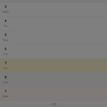
3
Mån
4
Tis
5
Ons
6
Tor
7
Fre
8
Lör
9
Sön
v.33