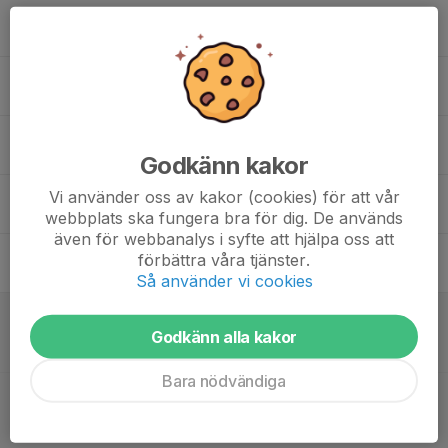
17
18:00
Träning P16 blå
19:30
Mån
Bolindervallen 1
18
17:00
Träning P16blå
18:00
Tis
Bolindervallen
19
Ons
Godkänn kakor
20
18:00
Träning
Vi använder oss av kakor (cookies) för att vår
19:00
Tor
Bolindervallen
webbplats ska fungera bra för dig. De används
även för webbanalys i syfte att hjälpa oss att
21
förbättra våra tjänster.
Fre
Så använder vi cookies
22
11:30
Match mot Spånga IS FK 6
12:45
Lör
P2016- 2
Godkänn alla kakor
Bolindervallen 226
Bara nödvändiga
17:45
Match mot Djurgårdens IF FF 7 Blå
19:00
P2016- 3
Östermalms IP 3