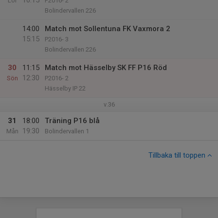
10:15
Lör
P2016- 2
Bolindervallen 226
14:00
Match mot Sollentuna FK Vaxmora 2
15:15
P2016- 3
Bolindervallen 226
30
11:15
Match mot Hässelby SK FF P16 Röd
12:30
Sön
P2016- 2
Hässelby IP 22
v.36
31
18:00
Träning P16 blå
19:30
Mån
Bolindervallen 1
Tillbaka till toppen