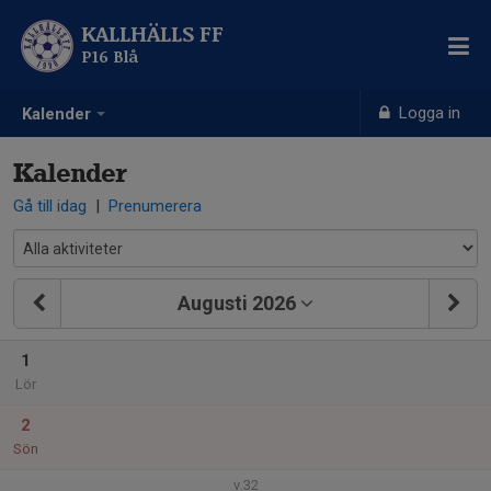
KALLHÄLLS FF
P16 Blå
Logga in
Kalender
Kalender
Gå till idag
|
Prenumerera
Augusti 2026
1
Lör
2
Sön
v.32