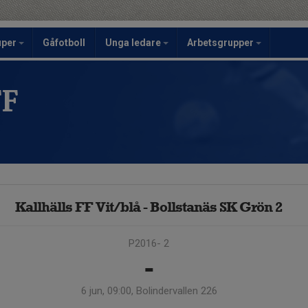
uper
Gåfotboll
Unga ledare
Arbetsgrupper
FF
Kallhälls FF Vit/blå - Bollstanäs SK Grön 2
P2016- 2
-
6 jun, 09:00, Bolindervallen 226