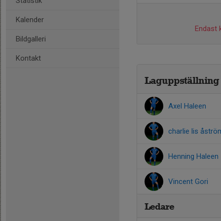
Statistik
Kalender
Endast k
Bildgalleri
Kontakt
Laguppställning
Axel Haleen
charlie lis åströ
Henning Haleen
Vincent Gori
Ledare