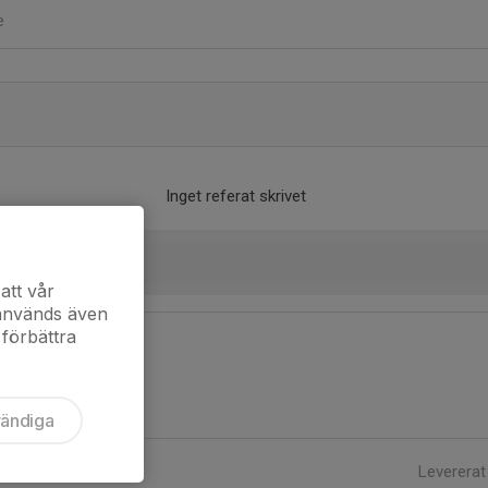
e
Inget referat skrivet
att vår
 används även
 förbättra
vändiga
Levererat