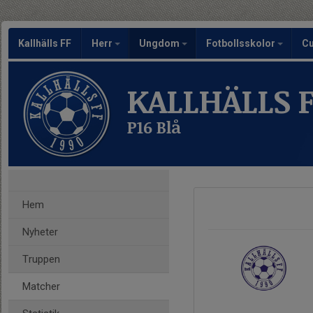
Kallhälls FF
Herr
Ungdom
Fotbollsskolor
C
KALLHÄLLS 
P16 Blå
Hem
Nyheter
Truppen
Matcher