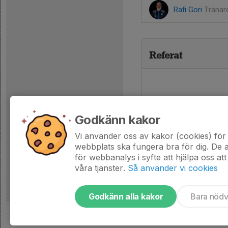
Rafi Gori
Tränar
Referat
Godkänn kakor
Vi använder oss av kakor (cookies) för 
webbplats ska fungera bra för dig. De
för webbanalys i syfte att hjälpa oss att
våra tjänster.
Så använder vi cookies
Godkänn alla kakor
Bara nöd
Tjäna pengar till laget