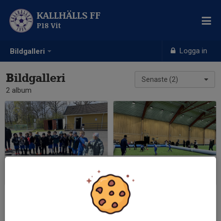
KALLHÄLLS FF
P18 Vit
Logga in
Bildgalleri
Bildgalleri
Senaste (2)
2 album
Järfällaligan
Spångaserien
2025-05-04
|
4 st
2025-04-13
|
21 st