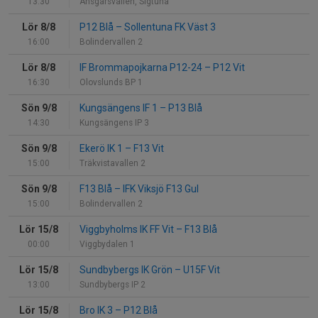
13:30
Ansgarsvallen, Sigtuna
Lör 8/8
P12 Blå
–
Sollentuna FK Väst 3
16:00
Bolindervallen 2
Lör 8/8
IF Brommapojkarna P12-24
–
P12 Vit
16:30
Olovslunds BP 1
Sön 9/8
Kungsängens IF 1
–
P13 Blå
14:30
Kungsängens IP 3
Sön 9/8
Ekerö IK 1
–
F13 Vit
15:00
Träkvistavallen 2
Sön 9/8
F13 Blå
–
IFK Viksjö F13 Gul
15:00
Bolindervallen 2
Lör 15/8
Viggbyholms IK FF Vit
–
F13 Blå
00:00
Viggbydalen 1
Lör 15/8
Sundbybergs IK Grön
–
U15F Vit
13:00
Sundbybergs IP 2
Lör 15/8
Bro IK 3
–
P12 Blå