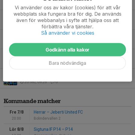
20 maj, 10:29
1
Vi använder oss av kakor (cookies) för att vår
webbplats ska fungera bra för dig. De används
Naturgräset öppet för spel!
även för webbanalys i syfte att hjälpa oss att
19 maj, 11:51
0
förbättra våra tjänster.
Så använder vi cookies
IF Triangeln bjuder in till kalas!
18 maj, 13:18
1
Godkänn alla kakor
Anmälan Sommarfotbollsskolan 2026 - Öppen!
Bara nödvändiga
5 mar, 14:38
0
Årsmöte 2026
20 feb, 09:26
0
Kommande matcher
Fre 7/8
Herrar
–
Jeberti United FC
20:00
Bolindervallen 2
Lör 8/8
Sigtuna IF P14
–
P14