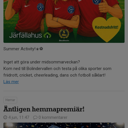
Summer Activity!☀️⚽️
Inget att göra under midsommarveckan?
Kom ned till Bolindervallen och testa på olika sporter som
friidrott, cricket, cheerleading, dans och fotboll såklart!
Läs mer
Herrar
Äntligen hemmapremiär!
4 jun, 11:47
0 kommentarer