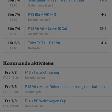
Sön 7/6
Sollentuna FK Väst
–
P13 Vit Vit/Blå
11-6
13:00
Sollentunavallen 2
Sön 7/6
P13 Blå
–
AIK FF 3
4-5
12:00
Bolindervallen 2
Sön 7/6
P13 Vit Vit
–
Ursvik IK Gul
12-1
10:30
Bolindervallen 2
Lör 6/6
Täby FK 71
–
P12 Vit
4-4
17:00
Näsbydal 1
Kommande aktiviteter
Fre 7/8
F13
»
Inställd! Träning
17:00-18:30
Bolindervallen
Fre 7/8
P13 Vit
»
Matchförberedande träning (end kallade)
17:00-18:00
Kolarängen
Fre 7/8
F14
»
BP Wolkswagen Cup
17:40-21:00
Hässelängen