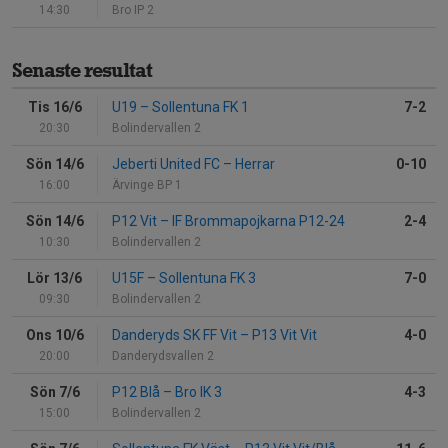
14:30
Bro IP 2
Senaste resultat
Tis 16/6
U19
–
Sollentuna FK 1
7-2
20:30
Bolindervallen 2
Sön 14/6
Jeberti United FC
–
Herrar
0-10
16:00
Ärvinge BP 1
Sön 14/6
P12 Vit
–
IF Brommapojkarna P12-24
2-4
10:30
Bolindervallen 2
Lör 13/6
U15F
–
Sollentuna FK 3
7-0
09:30
Bolindervallen 2
Ons 10/6
Danderyds SK FF Vit
–
P13 Vit Vit
4-0
20:00
Danderydsvallen 2
Sön 7/6
P12 Blå
–
Bro IK 3
4-3
15:00
Bolindervallen 2