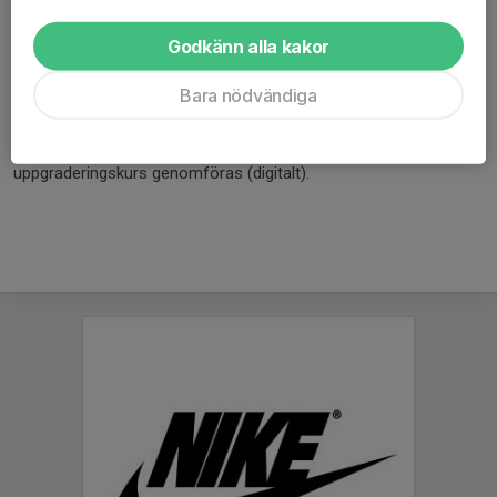
fortsättningsutbildni
ngar beroende av
Godkänn alla kakor
behov och önskemål
Bara nödvändiga
* Om du gått tränarutbildningen B-Ungdom. För att erhålla UEFA
C-licens och därmed kunna söka vidare så behöver kort
uppgraderingskurs genomföras (digitalt).