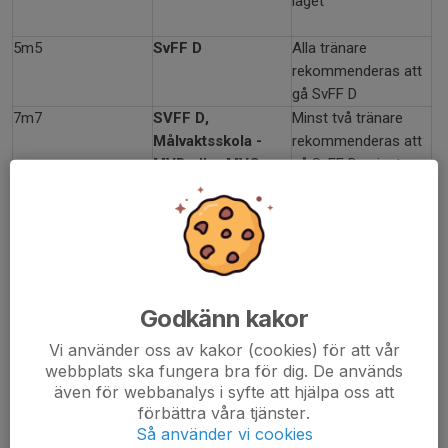
laget
5m5
SvFF D
Alla tränare
rekommenderas att
gå SvFF D
7m7
SVFF D
,
Minst två tränare
Målvaktsskola -
rekommenderas att
MVD eller MVC
gå SvFF D, minst en
tränare
rekommenderas att
gå målvaktsskola-
MVD el. MVC
9m9
SvFF D
Alla tränare
UEFA C (gamla B
rekommenderas att
Godkänn kakor
Ungdom*)
gå SvFF D, minst en
Vi använder oss av kakor (cookies) för att vår
rekommenderas gå
webbplats ska fungera bra för dig. De används
tränarutbildning
även för webbanalys i syfte att hjälpa oss att
UEFA C
förbättra våra tjänster.
11m11
Beslutas i dialog
Finns ett brett utbud
Så använder vi cookies
med klubben
med