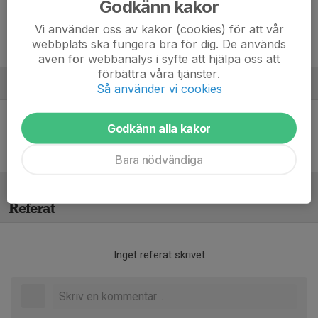
Godkänn kakor
Olivia Tratsiakovich
Vi använder oss av kakor (cookies) för att vår
webbplats ska fungera bra för dig. De används
Stella Peretti
även för webbanalys i syfte att hjälpa oss att
förbättra våra tjänster.
Ledare
Så använder vi cookies
Niklas Isaksson
Tränare
Godkänn alla kakor
Patrik Ek
Tränare
Bara nödvändiga
Referat
Inget referat skrivet