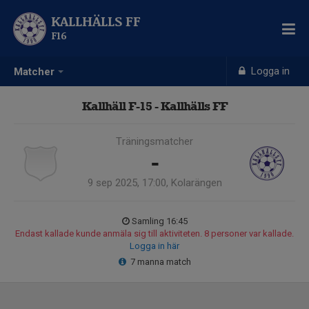
KALLHÄLLS FF
F16
Logga in
Matcher
Kallhäll F-15 - Kallhälls FF
Träningsmatcher
-
9 sep 2025, 17:00, Kolarängen
Samling 16:45
Endast kallade kunde anmäla sig till aktiviteten. 8 personer var kallade.
Logga in här
7 manna match