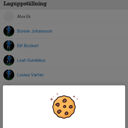
Laguppställning
Alva Ek
Bonnie Johansson
Elif Bozkurt
Leah Sundelius
Louisa Varfan
Melina Isaksson
Nora Faouzi
Nova Karlsson