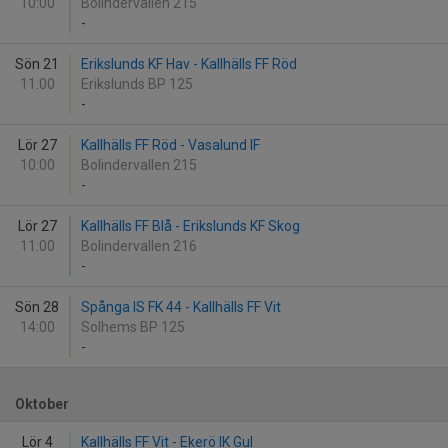
10:00
Bolindervallen 215
-
Sön 21
Erikslunds KF Hav - Kallhälls FF Röd
11:00
Erikslunds BP 125
-
Lör 27
Kallhälls FF Röd - Vasalund IF
10:00
Bolindervallen 215
-
Lör 27
Kallhälls FF Blå - Erikslunds KF Skog
11:00
Bolindervallen 216
-
Sön 28
Spånga IS FK 44 - Kallhälls FF Vit
14:00
Solhems BP 125
-
Oktober
Lör 4
Kallhälls FF Vit - Ekerö IK Gul