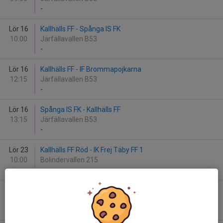
-
Lör 16
Kallhälls FF - Spånga IS FK
10:00
Järfällavallen B53
-
Lör 16
Kallhälls FF - IF Brommapojkarna
12:15
Järfällavallen B53
-
Lör 16
Spånga IS FK - Kallhälls FF
13:15
Järfällavallen B53
-
Lör 23
Kallhälls FF Röd - IK Frej Täby FF 1
10:00
Bolindervallen 215
-
Lör 23
Kallhälls FF Blå - Bele Barkarby FF 1
11:00
Bolindervallen 216
-