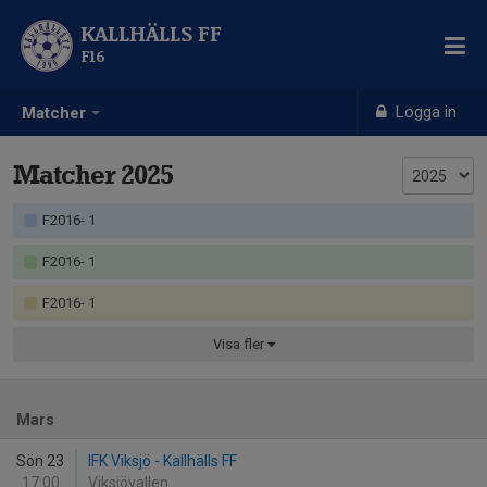
KALLHÄLLS FF
F16
Logga in
Matcher
Matcher 2025
F2016- 1
F2016- 1
F2016- 1
Visa
fler
Mars
Sön 23
IFK Viksjö - Kallhälls FF
17:00
Viksjövallen