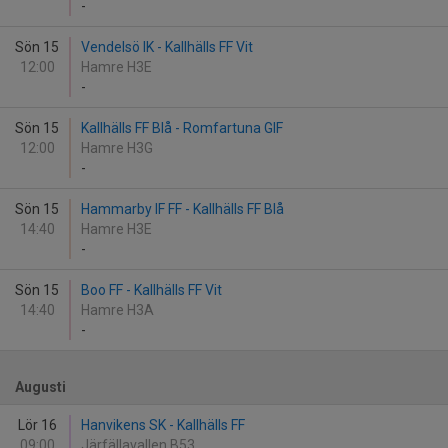
-
Sön 15
Vendelsö IK - Kallhälls FF Vit
12:00
Hamre H3E
-
Sön 15
Kallhälls FF Blå - Romfartuna GIF
12:00
Hamre H3G
-
Sön 15
Hammarby IF FF - Kallhälls FF Blå
14:40
Hamre H3E
-
Sön 15
Boo FF - Kallhälls FF Vit
14:40
Hamre H3A
-
Augusti
Lör 16
Hanvikens SK - Kallhälls FF
09:00
Järfällavallen B53