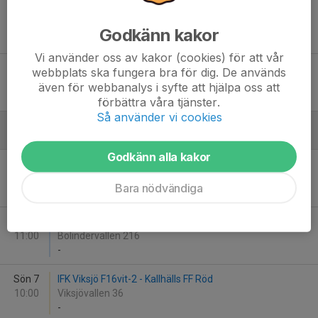
Lör 30
Spånga IS FK 2 - Kallhälls FF Blå
11:00
Nälsta BP 125
Godkänn kakor
-
Vi använder oss av kakor (cookies) för att vår
Lör 30
Ängby IF Grön 2 - Kallhälls FF Vit
webbplats ska fungera bra för dig. De används
12:00
Ängby IP 35
även för webbanalys i syfte att hjälpa oss att
-
förbättra våra tjänster.
Så använder vi cookies
September
Godkänn alla kakor
Lör 6
Kallhälls FF Vit - IK Frej Täby FF 3
10:00
Bolindervallen 215
Bara nödvändiga
-
Lör 6
Kallhälls FF Blå - Spånga IS FK 1
11:00
Bolindervallen 216
-
Sön 7
IFK Viksjö F16vit-2 - Kallhälls FF Röd
10:00
Viksjövallen 36
-