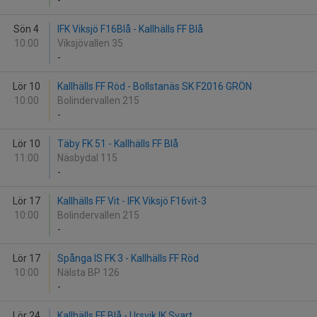
-
Sön 4
IFK Viksjö F16Blå - Kallhälls FF Blå
10:00
Viksjövallen 35
-
Lör 10
Kallhälls FF Röd - Bollstanäs SK F2016 GRÖN
10:00
Bolindervallen 215
-
Lör 10
Täby FK 51 - Kallhälls FF Blå
11:00
Näsbydal 115
-
Lör 17
Kallhälls FF Vit - IFK Viksjö F16vit-3
10:00
Bolindervallen 215
-
Lör 17
Spånga IS FK 3 - Kallhälls FF Röd
10:00
Nälsta BP 126
-
Lör 24
Kallhälls FF Blå - Ursvik IK Svart