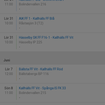
11:00
Bolindervallen 216
-
Lör 31
AIK FF 1 - Kallhälls FF Blå
10:00
Råstasjön 3 (T2)
-
Lör 31
Hässelby SK FF F16-1 - Kallhälls FF Vit
10:00
Hässelby IP 225
-
Juni
Lör 7
Bällsta FF Vit - Kallhälls FF Röd
12:00
Bällstabergs BP 116
-
Sön 8
Kallhälls FF Vit - Spånga IS FK 33
11:00
Bolindervallen 215
-