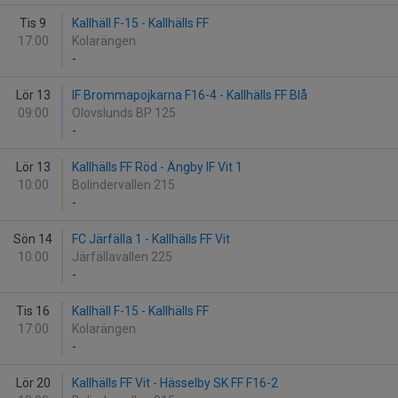
Tis 9
Kallhäll F-15 - Kallhälls FF
17:00
Kolarängen
-
Lör 13
IF Brommapojkarna F16-4 - Kallhälls FF Blå
09:00
Olovslunds BP 125
-
Lör 13
Kallhälls FF Röd - Ängby IF Vit 1
10:00
Bolindervallen 215
-
Sön 14
FC Järfälla 1 - Kallhälls FF Vit
10:00
Järfällavallen 225
-
Tis 16
Kallhäll F-15 - Kallhälls FF
17:00
Kolarängen
-
Lör 20
Kallhälls FF Vit - Hässelby SK FF F16-2