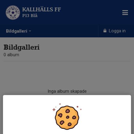
KALLHÄLLS FF
P13 Blå
Logga in
Bildgalleri
Bildgalleri
0 album
Inga album skapade