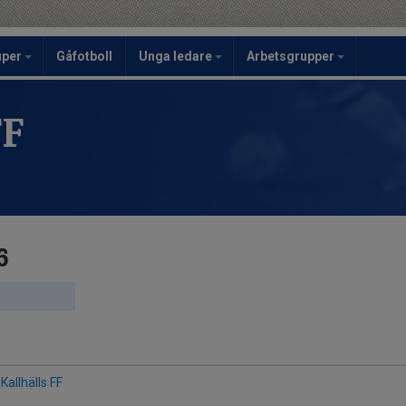
uper
Gåfotboll
Unga ledare
Arbetsgrupper
FF
6
Kallhälls FF