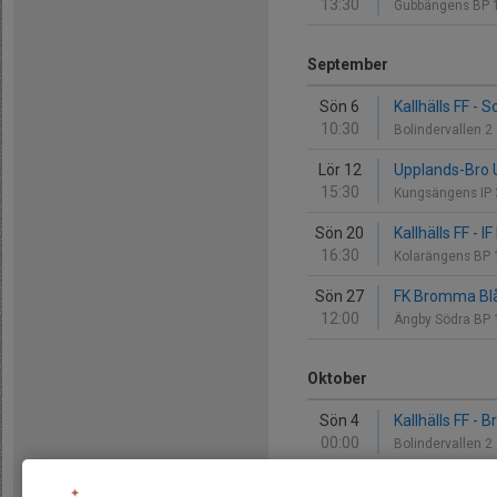
13:30
Gubbängens BP 
September
Sön 6
Kallhälls FF - 
10:30
Bolindervallen 2
Lör 12
Upplands-Bro Un
15:30
Kungsängens IP
Sön 20
Kallhälls FF -
16:30
Kolarängens BP 1
Sön 27
FK Bromma Blå 
12:00
Ängby Södra BP
Oktober
Sön 4
Kallhälls FF - Br
00:00
Bolindervallen 2
Lör 10
Järfälla FF Ac