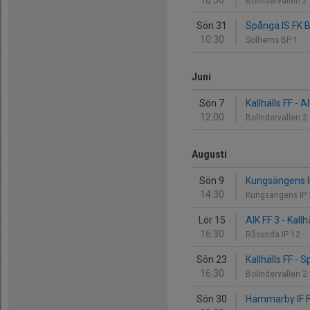
10:30
Bolindervallen 2
Sön 31
Spånga IS FK Bl
10:30
Solhems BP 1
Juni
Sön 7
Kallhälls FF - A
12:00
Bolindervallen 2
Augusti
Sön 9
Kungsängens IF 
14:30
Kungsängens IP
Lör 15
AIK FF 3 - Kallh
16:30
Råsunda IP 12
Sön 23
Kallhälls FF - 
16:30
Bolindervallen 2
Sön 30
Hammarby IF FF 