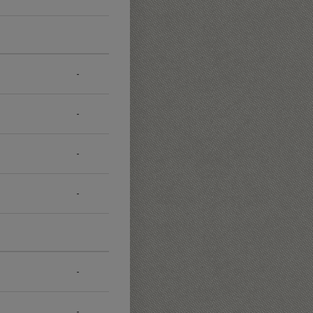
-
-
-
-
-
-