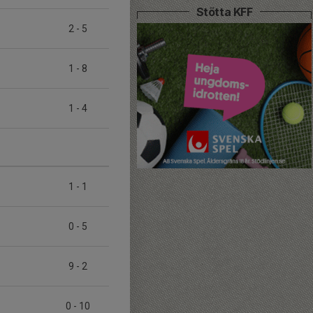
Stötta KFF
2
-
5
1
-
8
1
-
4
1
-
1
0
-
5
9
-
2
0
-
10