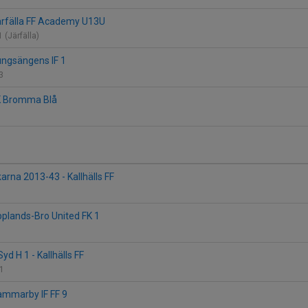
 Järfälla FF Academy U13U
 (Järfälla)
Kungsängens IF 1
 3
 FK Bromma Blå
rna 2013-43 - Kallhälls FF
Upplands-Bro United FK 1
yd H 1 - Kallhälls FF
11
Hammarby IF FF 9