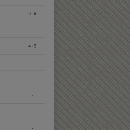
0
-
5
4
-
5
-
-
-
-