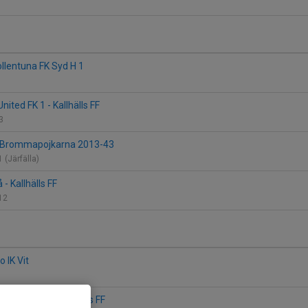
1
Sollentuna FK Syd H 1
ited FK 1 - Kallhälls FF
 3
 IF Brommapojkarna 2013-43
 (Järfälla)
- Kallhälls FF
 12
o IK Vit
ademy U13U - Kallhälls FF