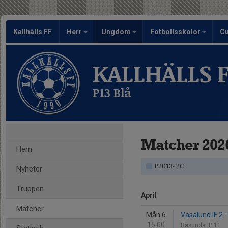
Kallhälls FF
Herr
Ungdom
Fotbollsskolor
C
KALLHÄLLS 
P13 Blå
Matcher 202
Hem
P2013- 2C
Nyheter
Truppen
April
Matcher
Mån 6
Vasalund IF 2 - 
15:00
Råsunda IP 11