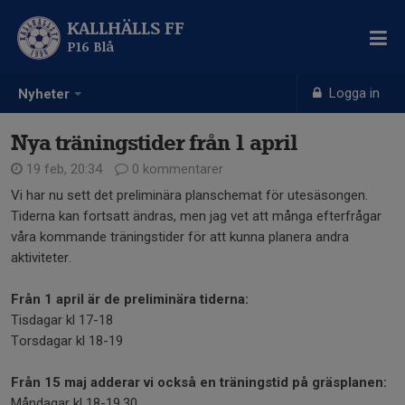
KALLHÄLLS FF
P16 Blå
Logga in
Nyheter
Nya träningstider från 1 april
19 feb, 20:34
0 kommentarer
Vi har nu sett det preliminära planschemat för utesäsongen.
Tiderna kan fortsatt ändras, men jag vet att många efterfrågar
våra kommande träningstider för att kunna planera andra
aktiviteter.
Från 1 april är de preliminära tiderna:
Tisdagar kl 17-18
Torsdagar kl 18-19
Från 15 maj adderar vi också en träningstid på gräsplanen:
Måndagar kl 18-19.30