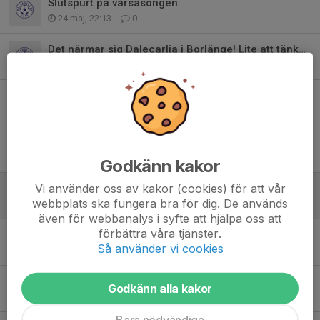
Slutspurt på vårsäsongen
24 maj, 22:13
0
Det närmar sig Dalecarlia i Borlänge! Lite att tänka på.
11 maj, 20:11
0
Nu startar St Erikscupen!
12 apr, 21:58
0
Dags för slutbetalning inför Dalecarlia cup
15 mar, 17:34
0
Godkänn kakor
Vi använder oss av kakor (cookies) för att vår
Nya träningstider från 1 april
webbplats ska fungera bra för dig. De används
19 feb, 20:34
0
även för webbanalys i syfte att hjälpa oss att
förbättra våra tjänster.
Sportlov v9
Så använder vi cookies
19 feb, 20:28
0
Dalecarlia cup i Borlänge 25-28 juni
Godkänn alla kakor
5 jan, 10:20
0
Bara nödvändiga