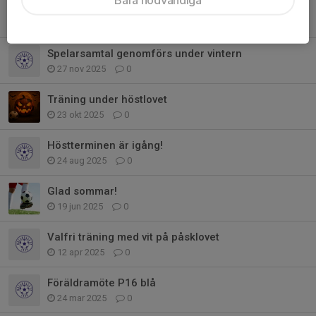
God jul och tack för i år!
18 dec 2025
0
Spelarsamtal genomförs under vintern
27 nov 2025
0
Träning under höstlovet
23 okt 2025
0
Höstterminen är igång!
24 aug 2025
0
Glad sommar!
19 jun 2025
0
Valfri träning med vit på påsklovet
12 apr 2025
0
Föräldramöte P16 blå
24 mar 2025
0