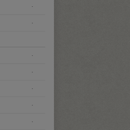
-
-
-
-
-
-
-