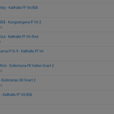
iby - Kallhälls FF Vit/Blå
5
t/Blå - Kungsängens IF Vit 2
226
ul - Kallhälls FF Vit-Röd
11
rna P16-9 - Kallhälls FF Vit
t-Röd - Sollentuna FK Vallen Svart 2
226
t - Bollstanäs SK Svart 2
226
- Kallhälls FF Vit/Blå