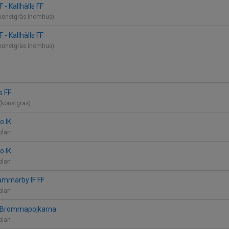
- Kallhälls FF
 (konstgräs inomhus)
- Kallhälls FF
 (konstgräs inomhus)
ls FF
(konstgräs)
ro IK
lplan
ro IK
lplan
 Hammarby IF FF
lplan
 IF Brommapojkarna
lplan