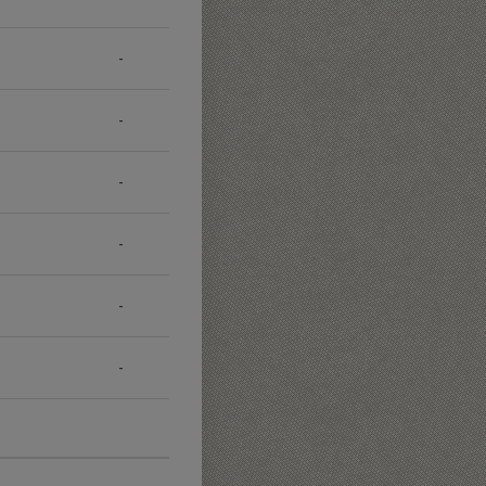
-
-
-
-
-
-