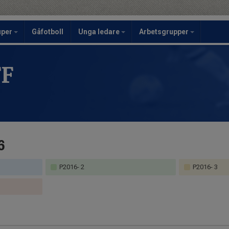
uper
Gåfotboll
Unga ledare
Arbetsgrupper
FF
6
P2016- 2
P2016- 3