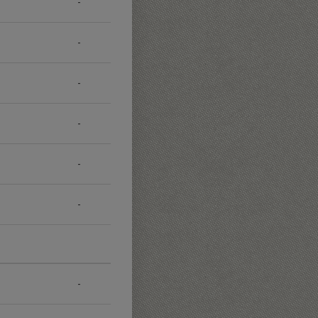
-
-
-
-
-
-
-