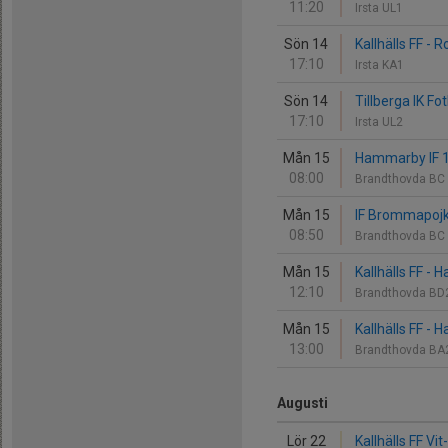
11:20
Irsta UL1
Sön 14
Kallhälls FF - 
17:10
Irsta KA1
Sön 14
Tillberga IK Fot
17:10
Irsta UL2
Mån 15
Hammarby IF 16
08:00
Brandthovda BC
Mån 15
IF Brommapojka
08:50
Brandthovda BC
Mån 15
Kallhälls FF -
12:10
Brandthovda B
Mån 15
Kallhälls FF -
13:00
Brandthovda B
Augusti
Lör 22
Kallhälls FF Vi