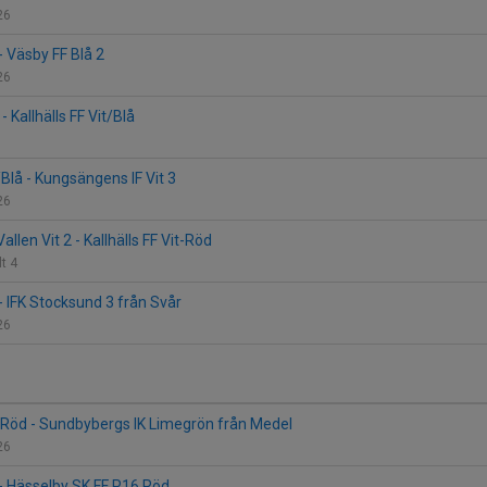
226
 - Väsby FF Blå 2
226
- Kallhälls FF Vit/Blå
t/Blå - Kungsängens IF Vit 3
226
allen Vit 2 - Kallhälls FF Vit-Röd
lt 4
t - IFK Stocksund 3 från Svår
226
it-Röd - Sundbybergs IK Limegrön från Medel
226
t - Hässelby SK FF P16 Röd