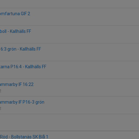
Romfartuna GIF 2
boll - Kallhälls FF
:3 grön - Kallhälls FF
rna P16:4 - Kallhälls FF
 Hammarby IF 16:22
D2
 Hammarby IF P16-3 grön
A2
t-Röd - Bollstanäs SK Blå 1