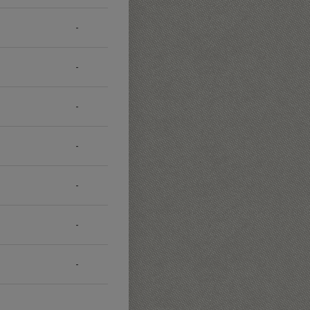
-
-
-
-
-
-
-