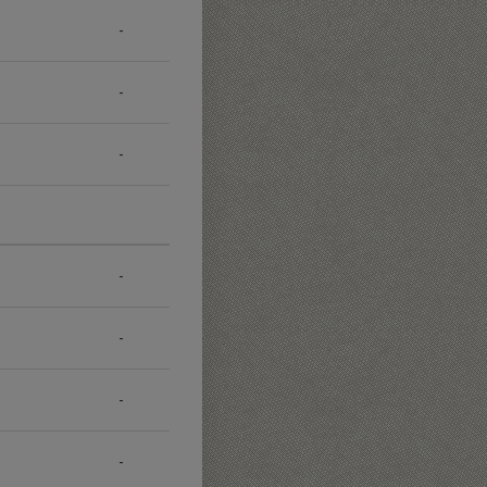
-
-
-
-
-
-
-