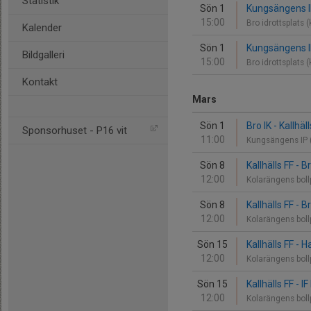
Statistik
Sön 1
Kungsängens IF 
15:00
Bro idrottsplats
Kalender
Sön 1
Kungsängens IF 
Bildgalleri
15:00
Bro idrottsplats
Kontakt
Mars
Sön 1
Bro IK - Kallhäl
Sponsorhuset - P16 vit
11:00
Kungsängens IP 
Sön 8
Kallhälls FF - B
12:00
Kolarängens bol
Sön 8
Kallhälls FF - B
12:00
Kolarängens bol
Sön 15
Kallhälls FF -
12:00
Kolarängens bol
Sön 15
Kallhälls FF -
12:00
Kolarängens bol