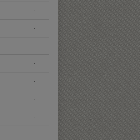
-
-
-
-
-
-
-