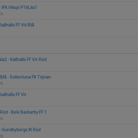
 - IFK Viksjö P16Lila1
226
Kallhälls FF Vit/Blå
la2 - Kallhälls FF Vit-Röd
t/Blå - Sollentuna FK Töjnan
226
Kallhälls FF Vit
2
t-Röd - Bele Barkarby FF 1
226
t - Sundbybergs IK Röd
226