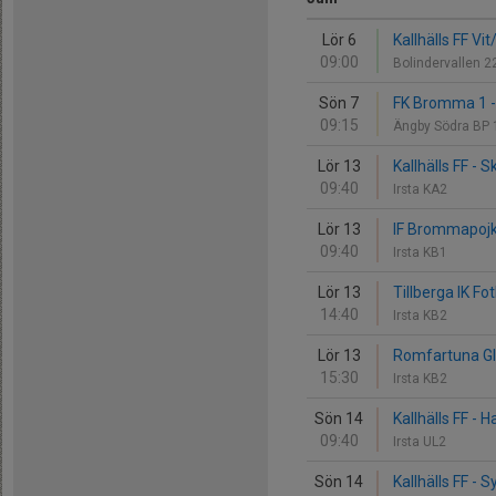
Lör 6
Kallhälls FF Vi
09:00
Bolindervallen 
Sön 7
FK Bromma 1 - 
09:15
Ängby Södra BP
Lör 13
Kallhälls FF - S
09:40
Irsta KA2
Lör 13
IF Brommapojka
09:40
Irsta KB1
Lör 13
Tillberga IK Fot
14:40
Irsta KB2
Lör 13
Romfartuna GIF 
15:30
Irsta KB2
Sön 14
Kallhälls FF -
09:40
Irsta UL2
Sön 14
Kallhälls FF - 