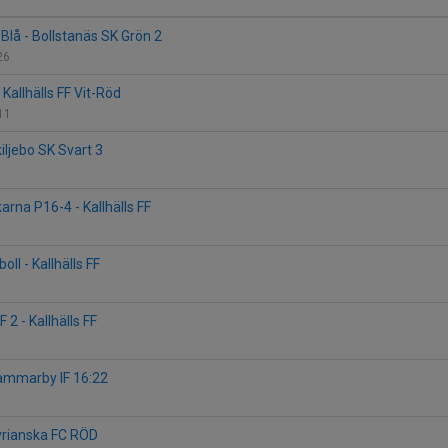
t/Blå - Bollstanäs SK Grön 2
226
Kallhälls FF Vit-Röd
 11
kiljebo SK Svart 3
rna P16-4 - Kallhälls FF
boll - Kallhälls FF
2 - Kallhälls FF
 Hammarby IF 16:22
Syrianska FC RÖD