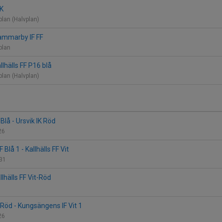
IK
plan (Halvplan)
 Hammarby IF FF
lplan
allhälls FF P16 blå
plan (Halvplan)
/Blå - Ursvik IK Röd
226
Blå 1 - Kallhälls FF Vit
 31
allhälls FF Vit-Röd
t-Röd - Kungsängens IF Vit 1
226