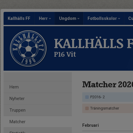
Kallhälls FF
Herr
Ungdom
Fotbollsskolor
C
KALLHÄLLS 
P16 Vit
Matcher 202
Hem
P2016- 2
Nyheter
Träningsmatcher
Truppen
Matcher
Februari