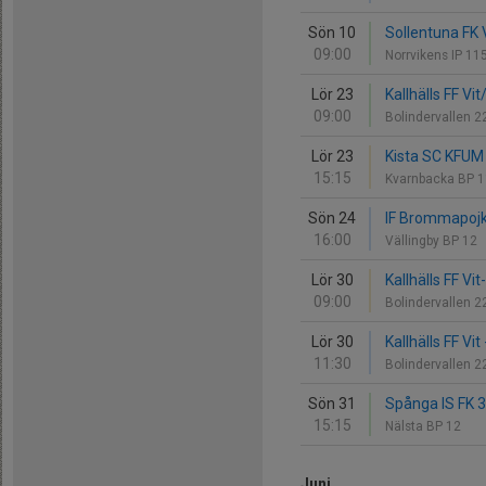
Sön 10
Sollentuna FK V
09:00
Norrvikens IP 11
Lör 23
Kallhälls FF Vi
09:00
Bolindervallen 
Lör 23
Kista SC KFUM G
15:15
Kvarnbacka BP 
Sön 24
IF Brommapojka
16:00
Vällingby BP 12
Lör 30
Kallhälls FF Vi
09:00
Bolindervallen 
Lör 30
Kallhälls FF Vi
11:30
Bolindervallen 
Sön 31
Spånga IS FK 3 
15:15
Nälsta BP 12
Juni