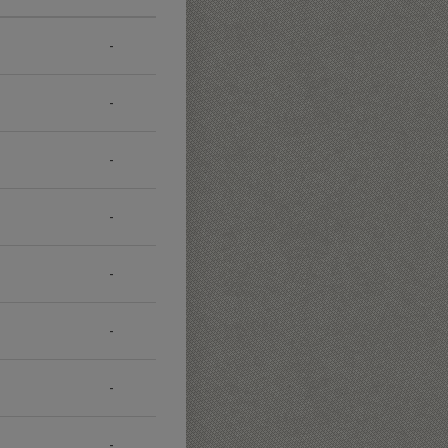
-
-
-
-
-
-
-
-