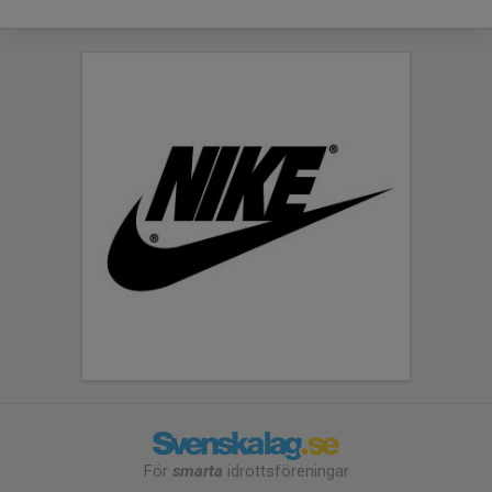
För
smarta
idrottsföreningar