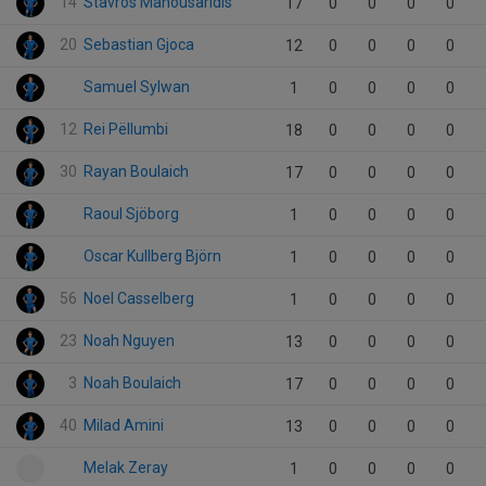
14
Stavros Manousaridis
17
0
0
0
0
20
Sebastian Gjoca
12
0
0
0
0
Samuel Sylwan
1
0
0
0
0
12
Rei Pëllumbi
18
0
0
0
0
30
Rayan Boulaich
17
0
0
0
0
Raoul Sjöborg
1
0
0
0
0
Oscar Kullberg Björn
1
0
0
0
0
56
Noel Casselberg
1
0
0
0
0
23
Noah Nguyen
13
0
0
0
0
3
Noah Boulaich
17
0
0
0
0
40
Milad Amini
13
0
0
0
0
Melak Zeray
1
0
0
0
0