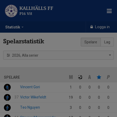
KALLHÄLLS FF
P16 Vit
Logga in
Statistik
Spelarstatistik
Spelare
Lag
2026, Alla serier
SPELARE
Vincent Gori
1
0
0
0
0
37
Victor Wikefeldt
19
0
0
0
0
Teo Nguyen
3
0
0
0
0