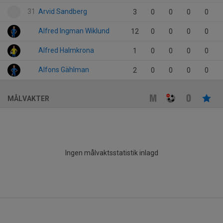
31
Arvid Sandberg
3
0
0
0
0
Alfred Ingman Wiklund
12
0
0
0
0
Alfred Halmkrona
1
0
0
0
0
Alfons Gählman
2
0
0
0
0
MÅLVAKTER
Ingen målvaktsstatistik inlagd