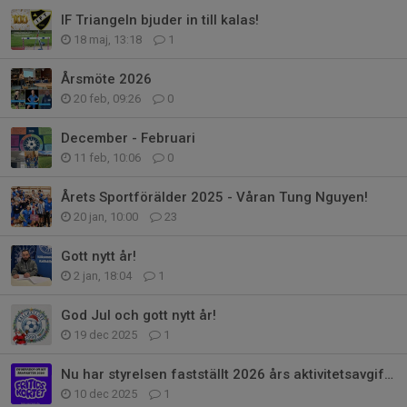
IF Triangeln bjuder in till kalas!
18 maj, 13:18
1
Årsmöte 2026
20 feb, 09:26
0
December - Februari
11 feb, 10:06
0
Årets Sportförälder 2025 - Våran Tung Nguyen!
20 jan, 10:00
23
Gott nytt år!
2 jan, 18:04
1
God Jul och gott nytt år!
19 dec 2025
1
Nu har styrelsen fastställt 2026 års aktivitetsavgifter!
10 dec 2025
1