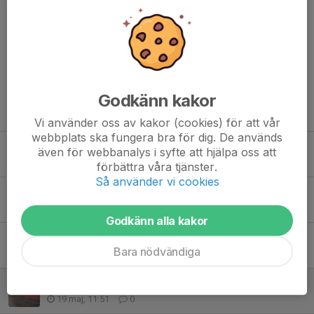
Kommentarer
Godkänn kakor
Tidigare nyheter
Vi använder oss av kakor (cookies) för att vår
webbplats ska fungera bra för dig. De används
Glad midsommar, nu tar kansliet semester!
även för webbanalys i syfte att hjälpa oss att
18 jun, 19:38
0
förbättra våra tjänster.
Så använder vi cookies
Summer Activity!
5 jun, 12:03
0
Godkänn alla kakor
Utbildning HLR och Akuta skador - ikväll!
Bara nödvändiga
20 maj, 10:29
1
Naturgräset öppet för spel!
19 maj, 11:51
0