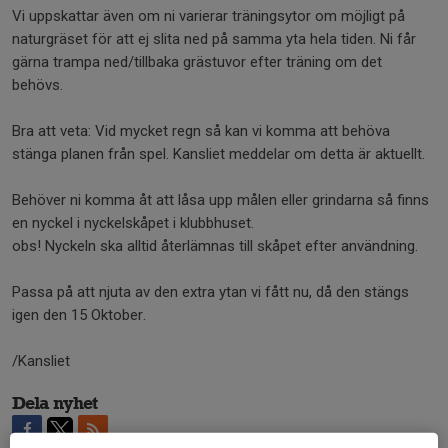
Vi uppskattar även om ni varierar träningsytor om möjligt på
naturgräset för att ej slita ned på samma yta hela tiden. Ni får
gärna trampa ned/tillbaka grästuvor efter träning om det
behövs.
Bra att veta: Vid mycket regn så kan vi komma att behöva
stänga planen från spel. Kansliet meddelar om detta är aktuellt.
Behöver ni komma åt att låsa upp målen eller grindarna så finns
en nyckel i nyckelskåpet i klubbhuset.
obs! Nyckeln ska alltid återlämnas till skåpet efter användning.
Passa på att njuta av den extra ytan vi fått nu, då den stängs
igen den 15 Oktober.
/Kansliet
Dela nyhet