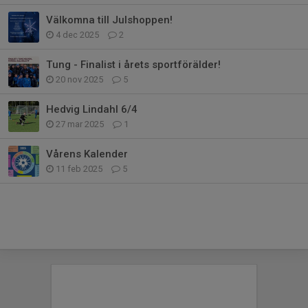
Välkomna till Julshoppen!
4 dec 2025
2
Tung - Finalist i årets sportförälder!
20 nov 2025
5
Hedvig Lindahl 6/4
27 mar 2025
1
Vårens Kalender
11 feb 2025
5