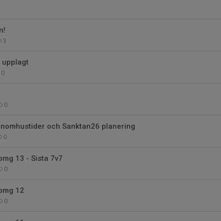
n!
3
 upplagt
0
0
- inomhustider och Sanktan26 planering
0
omg 13 - Sista 7v7
0
 omg 12
0