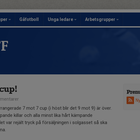
uper
Gåfotboll
Unga ledare
Arbetsgrupper
FF
 cup!
Pren
mentarer
Ny
rrangerade 7 mot 7 cup (i höst blir det 9 mot 9) är över.
ämpande killar och alla minst lika hårt kämpande
et var rejält tryck på försäljningen i solgasset så ska
rna.