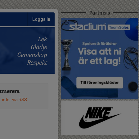
Partners
Logga in
umerera
heter via RSS