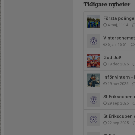
Tidigare nyheter
Första poänge
4 maj, 11:14
Vinterschemat
6 jan, 15:51
God Jul!
19 dec 2025
Inför vintern 
19 nov 2025
St Erikscupen 
29 sep 2025
St Erikscupen
22 sep 2025