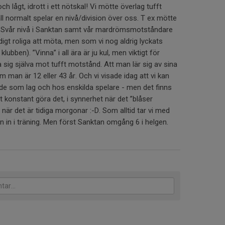
ch lågt, idrott i ett nötskal! Vi mötte överlag tufft
 normalt spelar en nivå/division över oss. T ex mötte
ar Svår nivå i Sanktan samt vår mardrömsmotståndare
igt roliga att möta, men som vi nog aldrig lyckats
lubben). ”Vinna” i all ära är ju kul, men viktigt för
 sig själva mot tufft motstånd. Att man lär sig av sina
 man är 12 eller 43 år. Och vi visade idag att vi kan
både som lag och hos enskilda spelare - men det finns
t konstant göra det, i synnerhet när det ”blåser
 när det är tidiga morgonar :-D. Som alltid tar vi med
 in i träning. Men först Sanktan omgång 6 i helgen.