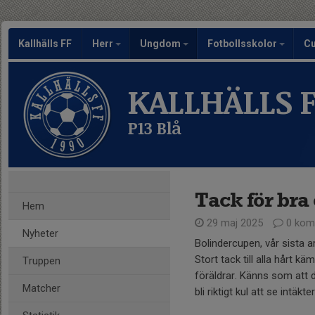
Kallhälls FF
Herr
Ungdom
Fotbollsskolor
C
KALLHÄLLS 
P13 Blå
Tack för bra
Hem
29 maj 2025
0 kom
Nyheter
Bolindercupen, vår sista a
Stort tack till alla hårt k
Truppen
föräldrar. Känns som att d
Matcher
bli riktigt kul att se intäkte