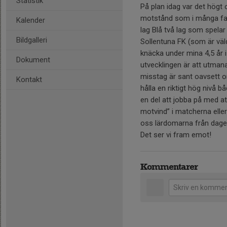
Statistik
På plan idag var det högt o
motstånd som i många fall
Kalender
lag Blå två lag som spel
Bildgalleri
Sollentuna FK (som är väld
knäcka under mina 4,5 år i k
Dokument
utvecklingen är att utmana
misstag är sant oavsett om
Kontakt
hålla en riktigt hög nivå 
en del att jobba på med at
motvind” i matcherna eller
oss lärdomarna från dagen
Det ser vi fram emot!
Kommentarer