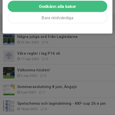
Godkänn alla kakor
Tidigare nyheter
Bara nödvändiga
Tack för en fantastisk vårsäsong!
10 jun, 16:56
0
Några juliga ord från Lagledarna
23 dec 2025
0
Våra regler i lag P16 vit
17 sep 2025
0
Välkomna hösten!
2 sep 2025
0
Sommaravslutning 8 juni, Ängsjö
3 jun 2025
1
Spelschema och lagindelning - KKF-cup 26:e jan
18 jan 2025
0