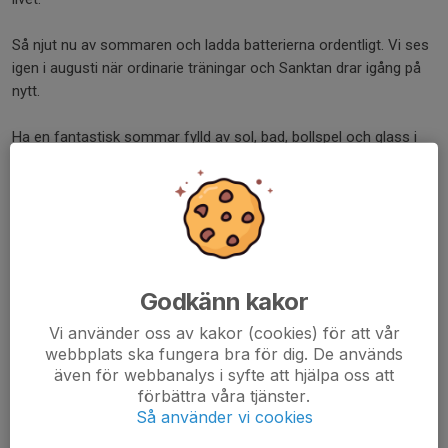
Så njut nu av sommaren och ladda batterierna ordentligt. Vi ses
igen i augusti när ordinarie träningar och Sanktan drar igång på
nytt.
Ha en fantastisk sommar fylld av sol, bad, bollspel och glass i
stora lass!
Vänligen,
lagledarna Nina och Erik
Dela nyhet
Godkänn kakor
Vi använder oss av kakor (cookies) för att vår
webbplats ska fungera bra för dig. De används
Kommentarer
även för webbanalys i syfte att hjälpa oss att
förbättra våra tjänster.
Så använder vi cookies