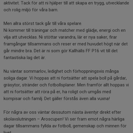
aktivitet. Tack för att ni hjälper till att skapa en trygg, utvecklande
och rolig miljö för våra barn.
Men allra störst tack går till våra spelare.
Ni kommer till träningar och matcher med glädje, energi och en
vilja att utvecklas. Ni stöttar varandra, lär er nya saker, firar
framgångar tillsammans och reser er med huvudet högt när det
går mindre bra. Det är ni som gör Kallhälls FF P16 vit till det
fantastiska lag det är.
Nu väntar sommarlov, ledighet och förhoppningsvis många
soliga dagar. Vi hoppas att ni fortsätter att spela boll på gårdar,
gräsytor, stränder och fotbollsplaner. Men framför allt hoppas vi
att ni fortsätter att röra på er, ha roligt och umgås med
kompisar och familj. Det gäller förstås även alla vuxna!
För några av oss väntar dessutom nästa äventyr direkt efter
skolavslutningen – Aroscupen! Vi ser fram emot några härliga
dagar tillsammans fyllda av fotboll, gemenskap och minnen för
livet.