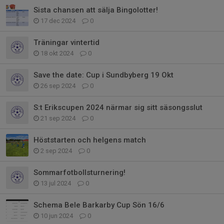
Sista chansen att sälja Bingolotter!
17 dec 2024
0
Träningar vintertid
18 okt 2024
0
Save the date: Cup i Sundbyberg 19 Okt
26 sep 2024
0
S:t Erikscupen 2024 närmar sig sitt säsongsslut
21 sep 2024
0
Höststarten och helgens match
2 sep 2024
0
Sommarfotbollsturnering!
13 jul 2024
0
Schema Bele Barkarby Cup Sön 16/6
10 jun 2024
0