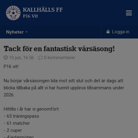
KALLHÄLLS FF
P16 Vit
Logga in
Nyheter
Tack för en fantastisk vårsäsong!
10 jun, 16:56
0 kommentarer
P16 vit!
Nu börjar vårsäsongen lida mot sitt slut och det är dags att
blicka tillbaka på allt vi har hunnit uppleva tillsammans under
2026.
Hittills i år har vi genomfört:
- 65 träningspass
- 61 matcher
- 2 cuper
- 4 ledarmöten